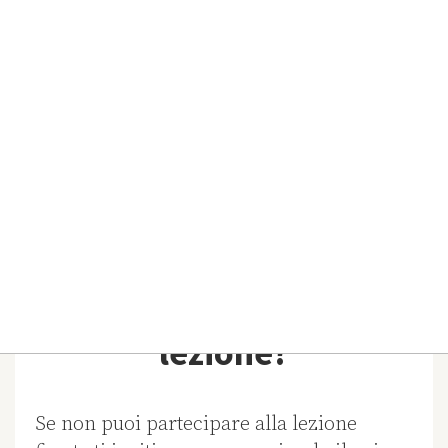
dubbi e a scegliere la soluzione più adatta
davanti ad una tazza di tea con biscotti!
Come fare ad iscriversi?
Basta compilare l’apposito
form on line
,
in caso di dubbio non esitare a contattarci.
Come fare se non posso
partecipare ad una
lezione?
Se non puoi partecipare alla lezione