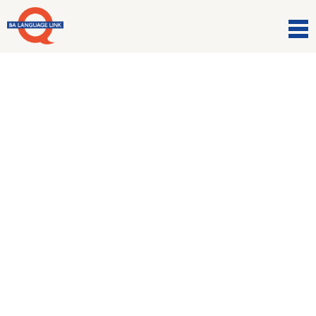
Comunicazioni
English for travelling
(L’inglese per viaggiare)
5 Febbraio 2023