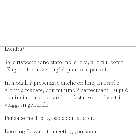
Quando siete in giro con i vostri figli, vi fidate di
quello che traducono al vostro posto?
Volete fare un weekend con amici ma nessuno di
voi mastica bene la lingua?
Volete sorprendere i vostri famigliari con una
confidenza mai avuta una volta arrivati in albergo a
Londra?
Se le risposte sono state: no, si e si, allora il corso
“English for travelling” é quanto fa per voi.
In modalità presenza o anche on line, in orari e
giorni a piacere, con minimo 2 partecipanti, si può
cominciare a prepararsi per l’estate o per i vostri
viaggi in generale.
Per saperne di piu’, basta contattarci.
Looking forward to meeting you soon!