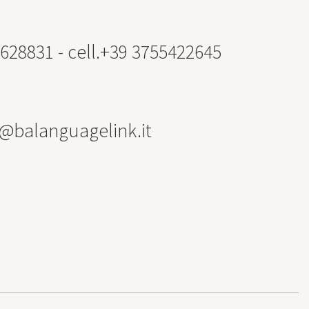
628831 - cell.+39 3755422645
a@balanguagelink.it