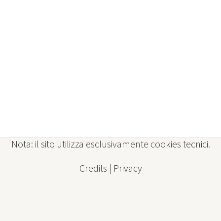
+39 0331 1628831 - cell.+39 3755422645
segreteria@balanguagelink.it
© BA Language Link | P.I. 03492460120
Nota: il sito utilizza esclusivamente cookies tecnici.
Credits
|
Privacy