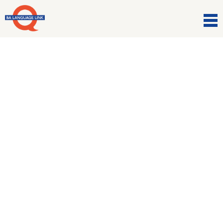
LEARN TO TRAVEL,
TRAVEL TO LEARN
Una piccola scuola, una grande passione per
l’insegnamento delle lingue.
Corsi per tutti, preparazione agli esami e
workshop di approfondimento.